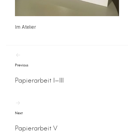
Im Atelier
B
Previous
e
i
Papierarbeit I-III
t
r
a
Next
g
s
Papierarbeit V