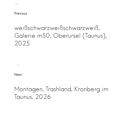
B
Previous
e
i
weißschwarzweißschwarzweiß,
t
Galerie m50, Oberursel (Taunus),
r
2025
a
g
s
Next
n
a
Montagen, Trashland, Kronberg im
Taunus, 2026
v
i
g
a